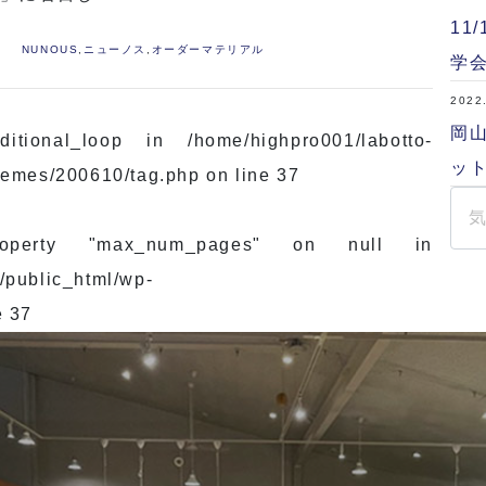
11
NUNOUS
,
ニューノス
,
オーダーマテリアル
学
2022
岡山
ditional_loop in
/home/highpro001/labotto-
ット
themes/200610/tag.php
on line
37
operty "max_num_pages" on null in
/public_html/wp-
e
37