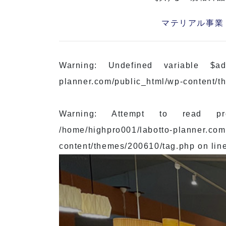
マテリアル事業
Warning
: Undefined variable $ad
planner.com/public_html/wp-content/
Warning
: Attempt to read pr
/home/highpro001/labotto-planner.com
content/themes/200610/tag.php
on lin