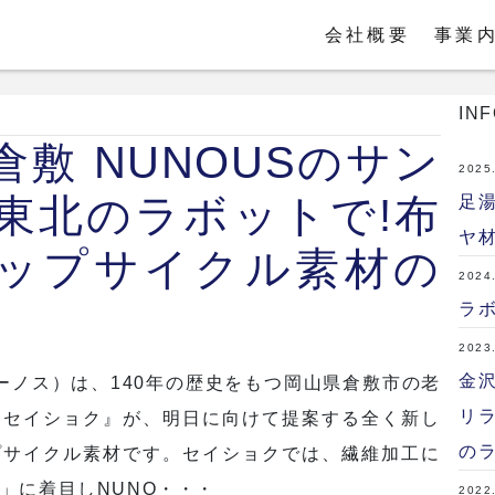
会社概要
事業
IN
倉敷 NUNOUSのサン
2025
東北のラボットで!布
足
ヤ
ップサイクル素材の
2024
ラ
2023
金
ューノス）は、140年の歴史をもつ岡山県倉敷市の老
リ
『セイショク』が、明日に向けて提案する全く新し
の
プサイクル素材です。セイショクでは、繊維加工に
」に着目しNUNO・・・
2022