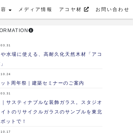
内容
メディア情報
アコヤ材
お問い合わせ
FORMATION
.03.31
湯や水場に使える、高耐久化天然木材「アコ
材」
.10.24
ボット周年祭｜建築セミナーのご案内
.03.31
沢｜サスティナブルな装飾ガラス。スタジオ
ライトのリサイクルガラスのサンプルを東北
ラボットで！
.10.17