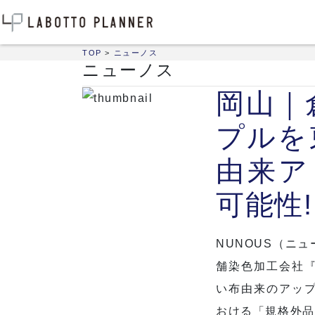
TOP
>
ニューノス
ニューノス
岡山｜
プルを
由来ア
可能性!
NUNOUS（ニ
舗染色加工会社
い布由来のアッ
おける「規格外品