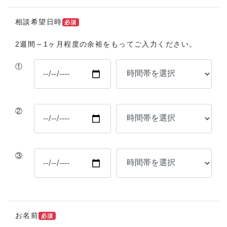
相談希望日時
必須
2週間～1ヶ月程度の余裕をもってご入力ください。
①
②
③
お名前
必須