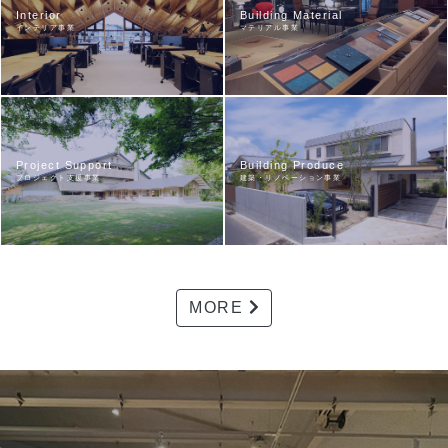
Interior
Building Material
インテリア事業
マテリアル事業
プランニング／空間プロデュース／コ
オーダーマテリアル
ントラクト／インテリアコーディネート
不燃木材（内装仕上げ材）
フルオーダー家具・照明、製作／開発
フルオーダー建材／建材開発支援
サポート
マテリアルサンプルルーム ラボット
アートワーク
ショールーム内
LABOTTO CASA／専属ペインター
／アニースローン
Building Produce
Project Support
インテリアショップ
建築・リノベーション事業
プロジェクト支援事業
仙台の家（新築）
プロジェクト支援
ホテリ・アアルト（リノベーション）
建築設計支援／インテリア提案支援
ホテリ・アアルト新館（増築）
アアルト・ロッジ（リノベーション）
MORE